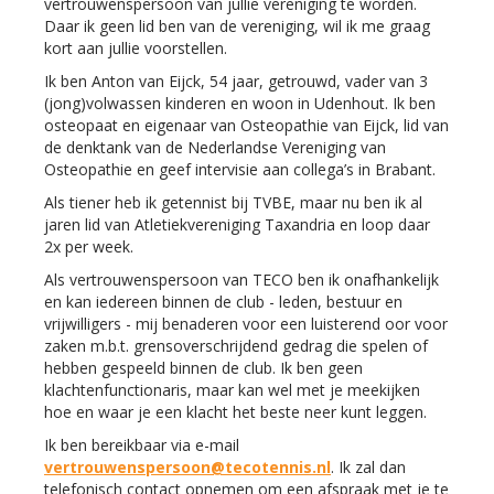
vertrouwenspersoon van jullie vereniging te worden.
Daar ik geen lid ben van de vereniging, wil ik me graag
kort aan jullie voorstellen.
Ik ben Anton van Eijck, 54 jaar, getrouwd, vader van 3
(jong)volwassen kinderen en woon in Udenhout. Ik ben
osteopaat en eigenaar van Osteopathie van Eijck, lid van
de denktank van de Nederlandse Vereniging van
Osteopathie en geef intervisie aan collega’s in Brabant.
Als tiener heb ik getennist bij TVBE, maar nu ben ik al
jaren lid van Atletiekvereniging Taxandria en loop daar
2x per week.
Als vertrouwenspersoon van TECO ben ik onafhankelijk
en kan iedereen binnen de club - leden, bestuur en
vrijwilligers - mij benaderen voor een luisterend oor voor
zaken m.b.t. grensoverschrijdend gedrag die spelen of
hebben gespeeld binnen de club. Ik ben geen
klachtenfunctionaris, maar kan wel met je meekijken
hoe en waar je een klacht het beste neer kunt leggen.
Ik ben bereikbaar via e-mail
noosrepsnewuortrev
@tecotennis.nl
. Ik zal dan
telefonisch contact opnemen om een afspraak met je te