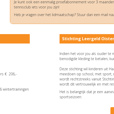
Je kunt ook een eenmalig proefabonnement voor 3 maanden af
tennisclub iets voor jou zijn!
Heb je vragen over het lidmaatschap? Stuur dan een mail na
Stichting Leergeld Oiste
Indien het voor jou als ouder te 
benodigde kleding te betalen, ku
Deze stichting wil kinderen uit H
ers € 206,-
meedoen op school, met sport, m
wordt rechtstreeks vanuit Sticht
wordt dit vertrouwelijk en met r
6 wintertrainingen
Het is belangrijk dat je een aan
sportseizoen: