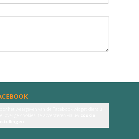
ACEBOOK
oor het weergeven van de Facebook widget dient u
e 'overige cookies' te accepteren via uw
cookie
nstellingen
.