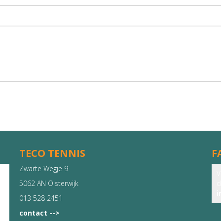
TECO TENNIS
F
Zwarte Wegje 9
V
5062 AN Oisterwijk
d
i
013 528 2451
contact -->