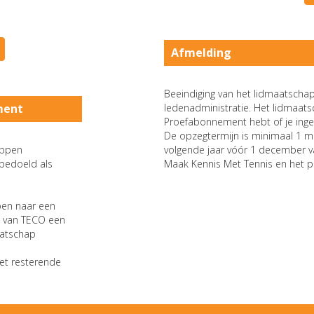
Afmelding
Beeindiging van het lidmaatschap 
ment
ledenadministratie. Het lidmaatsch
Proefabonnement hebt of je inge
De opzegtermijn is minimaal 1 ma
oppen
volgende jaar vóór 1 december v
bedoeld als
Maak Kennis Met Tennis en het 
ppen naar een
je van TECO een
aatschap
et resterende