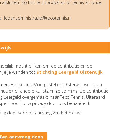
sluiten. Zo kun je uitproberen of tennis èn onze
ar
eitartsinimdanedel
@tecotennis.nl
rwijk
moeilijk mocht blijken om de contributie en de
n je je wenden tot
Stichting Leergeld Oisterwijk
,
aaren, Heukelom, Moergestel en Oisterwijk wél laten
uziek of andere kunstzinnige vorming. De contributie
ing Leergeld overgemaakt naar Teco Tennis. Uiteraard
espect voor jouw privacy door ons behandeld.
vraag doet voor de aanvang van het nieuwe
Een aanvraag doen